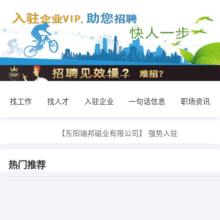
找工作
找人才
入驻企业
一句话信息
职场资讯
发布 [四针六线 ] 招聘信息
【东阳瑞邦磁业有限公司】 强势入驻
【旗胜（浙江）生物科技有限公司】 强势入驻
【豪亨世家牛排自助餐厅】 强势入驻
【义乌市善美贸易有限公司】 强势入驻
热门推荐
【大型LED电子厂】 强势入驻
胡女士 发布 [主管会计 ] 招聘信息
发布 [胶枪工 ] 招聘信息
发布 [平车工/拷边工/包装工 ] 招聘信息
发布 [淘宝配货/客服 ] 招聘信息
发布 [四针六线 ] 招聘信息