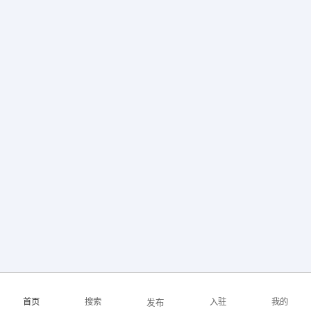
【东阳瑞邦磁业有限公司】 强势入驻
首页
搜索
入驻
我的
发布